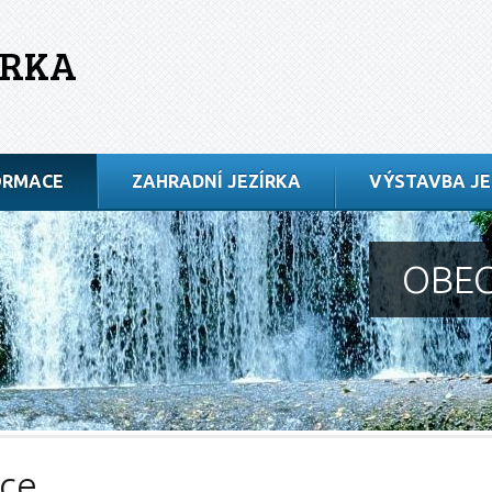
ÍRKA
ORMACE
ZAHRADNÍ JEZÍRKA
VÝSTAVBA JE
OBEC
ce