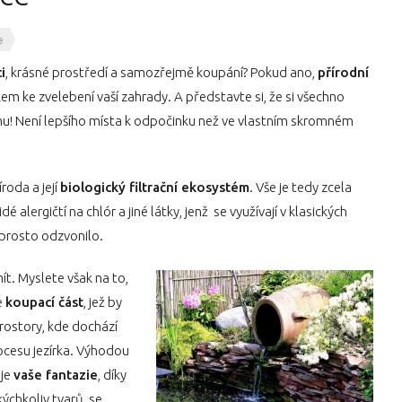
e
i
, krásné prostředí a samozřejmě koupání? Pokud ano,
přírodní
m ke zvelebení vaší zahrady. A představte si, že si všechno
! Není lepšího místa k odpočinku než ve vlastním skromném
roda a její
biologický filtrační ekosystém
. Vše je tedy zcela
 alergičtí na chlór a jiné látky, jenž se využívají v klasických
prosto odzvonilo.
mít. Myslete však na to,
e
koupací část
, jež by
prostory, kde dochází
cesu jezírka. Výhodou
 je
vaše fantazie
, díky
ýchkoliv tvarů, se