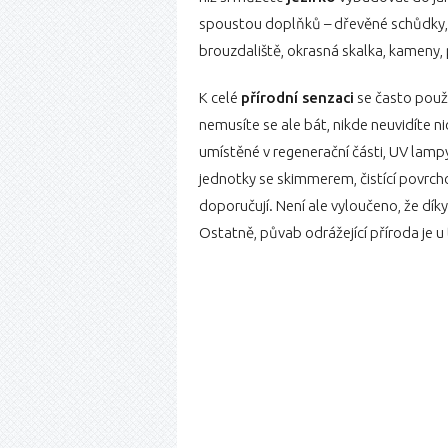
spoustou doplňků – dřevěné schůdky, l
brouzdaliště, okrasná skalka, kameny, p
K celé
přírodní senzaci
se často použí
nemusíte se ale bát, nikde neuvidíte ni
umístěné v regenerační části, UV lamp
jednotky se skimmerem, čistící povrc
doporučují. Není ale vyloučeno, že dík
Ostatně, půvab odrážející příroda je 