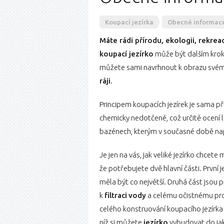
Koupací jezírka
Obecné informac
Máte rádi přírodu, ekologii, rekreac
koupací jezírko
může být dalším kroke
můžete sami navrhnout k obrazu svému
ráji
.
Principem koupacích jezírek je sama pří
chemicky nedotčené, což určitě ocení lidé
bazénech, kterým v současné době na
Je jen na vás, jak veliké jezírko chcete 
že potřebujete dvě hlavní části. První j
měla být co největší. Druhá část jsou 
k
filtraci
vody
a celému očistnému pro
celého konstruování koupacího jezírka
níž si můžete
jezírko
vybudovat do jak