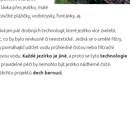
ávka přes jezírko, malé
ísčité plážičky, vodotrysky, fontánky, aj.
vá jen pár drobných technologií, které jezírko více zvelebí,
c, co by bylo nevkusné či neestetické. Jedná se o umělé filtry,
y pomáhající udržet vodu průhledně čistou nebo filtrační
hovou vodu.
Každé jezírko je jiné
, a proto se tyto
technologie
y pravidelné péči by nemohlo být jezírko nádherně čisté.
u těchto projektů
dech beroucí
.