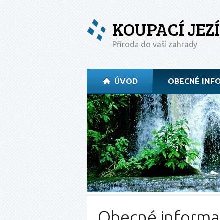
KOUPACÍ JEZ
Příroda do vaší zahrady
ÚVOD
OBECNÉ INF
Obecné informa