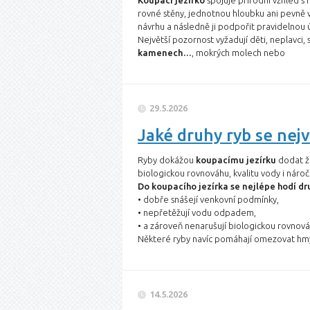
Koupací jezírko
spojuje přírodní vzhled s
rovné stěny, jednotnou hloubku ani pevně v
návrhu a následně ji podpořit pravidelnou
Největší pozornost vyžadují děti, neplavci, 
kamenech…
, mokrých molech nebo
29.5.2026
Jaké druhy ryb se nejv
Ryby dokážou
koupacímu jezírku
dodat ži
biologickou rovnováhu, kvalitu vody i náro
Do koupacího jezírka se nejlépe hodí dr
• dobře snášejí venkovní podmínky,
• nepřetěžují vodu odpadem,
• a zároveň nenarušují biologickou rovnová
Některé ryby navíc pomáhají omezovat h
14.5.2026