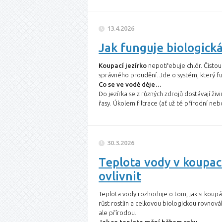
13.4.2026
Jak funguje biologická
Koupací jezírko
nepotřebuje chlór. Čistou 
správného proudění. Jde o systém, který f
Co se ve vodě děje…
Do jezírka se z různých zdrojů dostávají živin
řasy. Úkolem filtrace (ať už té přírodní neb
30.3.2026
Teplota vody v koupací
ovlivnit
Teplota vody rozhoduje o tom, jak si koupání
růst rostlin a celkovou biologickou rovnová
ale přírodou.