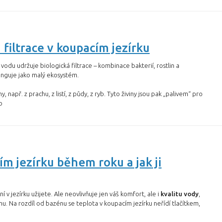
 filtrace v koupacím jezírku
vodu udržuje biologická filtrace – kombinace bakterií, rostlin a
unguje jako malý ekosystém.
y, např. z prachu, z listí, z půdy, z ryb. Tyto živiny jsou pak „palivem“ pro
o
m jezírku během roku a jak ji
 v jezírku užijete. Ale neovlivňuje jen váš komfort, ale i
kvalitu vody
,
hu. Na rozdíl od bazénu se teplota v koupacím jezírku neřídí tlačítkem,