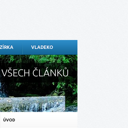
ZÍRKA
VLADEKO
S VŠECH ČLÁNKŮ
ÚVOD