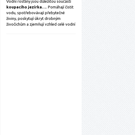
Vodní rostliny jsou důležitou součástí
koupacího jezírka…
. Pomáhají čistit
vodu, spotřebovávají přebytečné
živiny, poskytují úkryt drobným
živočichům a zjemňují vzhled celé vodní