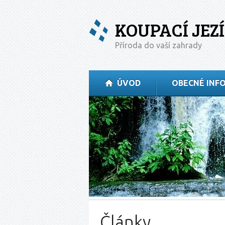
KOUPACÍ JEZ
Příroda do vaší zahrady
ÚVOD
OBECNÉ INF
Články