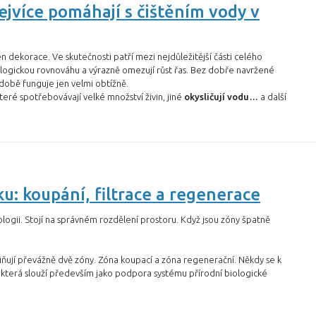
ejvíce pomáhají s čištěním vody v
n dekorace. Ve skutečnosti patří mezi nejdůležitější části celého
biologickou rovnováhu a výrazně omezují růst řas. Bez dobře navržené
obě funguje jen velmi obtížně.
které spotřebovávají velké množství živin, jiné
okysličují vodu…
a další
u: koupání, filtrace a regenerace
logii. Stojí na správném rozdělení prostoru. Když jsou zóny špatně
miňují převážně dvě zóny. Zóna koupací a zóna regenerační. Někdy se k
á, která slouží především jako podpora systému přírodní biologické