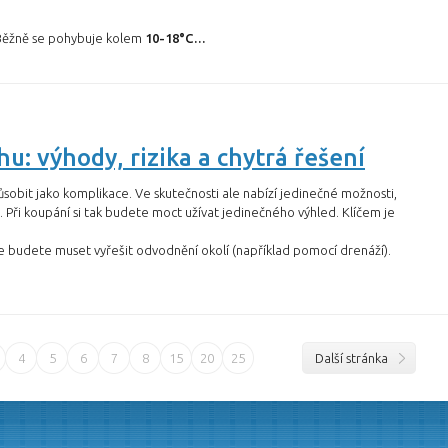
 Běžně se pohybuje kolem
10-18°C…
hu: výhody, rizika a chytrá řešení
obit jako komplikace. Ve skutečnosti ale nabízí jedinečné možnosti,
. Při koupání si tak budete moct užívat jedinečného výhled. Klíčem je
 že budete muset vyřešit odvodnění okolí (například pomocí drenáží).
4
5
6
7
8
15
20
25
Další stránka