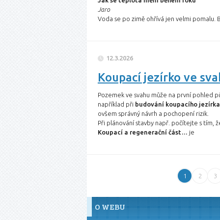
Jak se teplota mění během roku
Jaro
Voda se po zimě ohřívá jen velmi pomalu.
12.3.2026
Koupací jezírko ve sva
Pozemek ve svahu může na první pohled půs
například při
budování koupacího jezírka
ovšem správný návrh a pochopení rizik.
Při plánování stavby např. počítejte s tím,
Koupací a regenerační část…
je
1
2
3
O WEBU