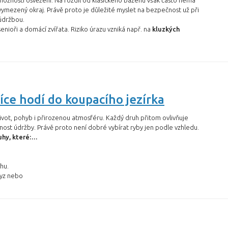
 možností osvěžení. Na rozdíl od klasického bazénu však často nemá
ymezený okraj. Právě proto je důležité myslet na bezpečnost už při
 údržbou.
senioři a domácí zvířata. Riziko úrazu vzniká např. na
kluzkých
íce hodí do koupacího jezírka
vot, pohyb i přirozenou atmosféru. Každý druh přitom ovlivňuje
čnost údržby. Právě proto není dobré vybírat ryby jen podle vzhledu.
uhy, které:…
hu.
myz nebo