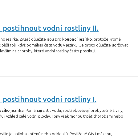
postihnout vodní rostliny II.
ho jezírka. Zvlášť důležité jsou pro
koupací jezírko
, protože kromě
ější roli, když pomáhají čistit vodu v jezírku. Je proto důležité udržovat
devším na choroby, které vodní rostliny často postihují.
postihnout vodní rostliny I.
cího jezírka
. Pomáhají čistit vodu, spotřebovávají přebytečné živiny,
ňují vzhled celé vodní plochy. I ony však mohou trpět chorobami nebo
ostlin je hniloba kořenů nebo oddenků. Postižené části měknou,