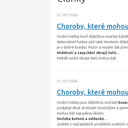
29.7.2026
Choroby, které mohou 
Vodní rostliny tvoří důležitou součást každé
dekorativní funkce plní také mnohem důležit
je v dobré kondici. Pozor si musíte dát pře
Hnědnutí a zasychání okrajů listů…
Hnědé suché okraje listů mohou být
13.7.2026
Choroby, které mohou 
Vodní rostliny jsou důležitou součástí
koupa
poskytují úkryt drobným živočichům a zjem
mohou být napadeny škůdci.
Hniloba kořenů a oddenků…
Jedním z nejčastějších problémů vodních r