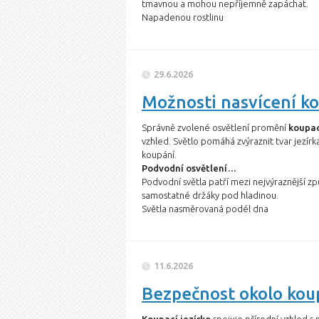
tmavnou a mohou nepříjemně zapáchat.
Napadenou rostlinu
29.6.2026
Možnosti nasvícení ko
Správně zvolené osvětlení promění
koupac
vzhled. Světlo pomáhá zvýraznit tvar jezír
koupání.
Podvodní osvětlení…
Podvodní světla patří mezi nejvýraznější zp
samostatné držáky pod hladinou.
Světla nasměrovaná podél dna
11.6.2026
Bezpečnost okolo koup