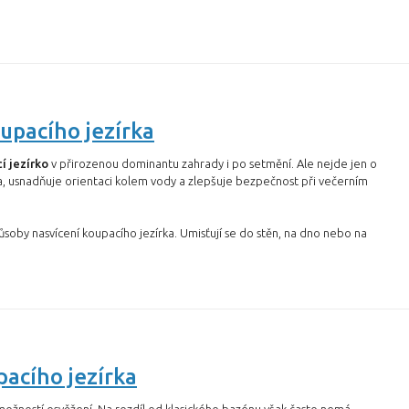
upacího jezírka
í jezírko
v přirozenou dominantu zahrady i po setmění. Ale nejde jen o
ka, usnadňuje orientaci kolem vody a zlepšuje bezpečnost při večerním
ůsoby nasvícení koupacího jezírka. Umisťují se do stěn, na dno nebo na
acího jezírka