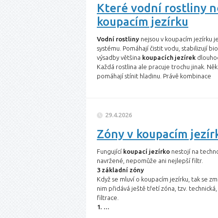
Které vodní rostliny n
koupacím jezírku
Vodní rostliny
nejsou v koupacím jezírku je
systému. Pomáhají čistit vodu, stabilizují 
výsadby většina
koupacích jezírek
dlouhod
Každá rostlina ale pracuje trochu jinak. Ně
pomáhají stínit hladinu. Právě kombinace
29.4.2026
Zóny v koupacím jezírk
Fungující
koupací jezírko
nestojí na techno
navržené, nepomůže ani nejlepší filtr.
3 základní zóny
Když se mluví o koupacím jezírku, tak se z
nim přidává ještě třetí zóna, tzv. technick
filtrace.
1. …