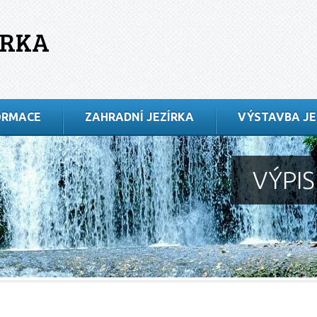
ÍRKA
ORMACE
ZAHRADNÍ JEZÍRKA
VÝSTAVBA JE
VÝPI